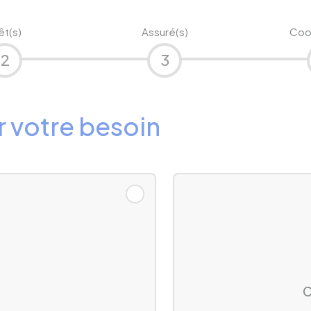
êt(s)
Assuré(s)
Coo
2
3
r votre besoin
C